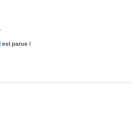
,
5
est parue !