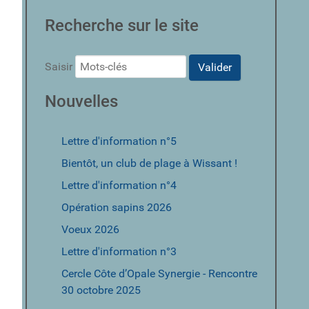
Recherche sur le site
Saisir
Valider
Nouvelles
Lettre d'information n°5
Bientôt, un club de plage à Wissant !
Lettre d'information n°4
Opération sapins 2026
Voeux 2026
Lettre d'information n°3
Cercle Côte d’Opale Synergie - Rencontre
30 octobre 2025