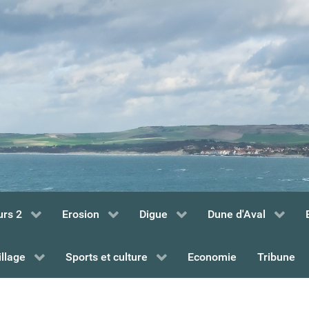
urs 2
Erosion
Digue
Dune d'Aval
illage
Sports et culture
Economie
Tribune