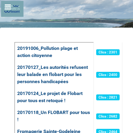
Articles
Titre
Clics
20191006_Pollution plage et
Clics : 2301
action citoyenne
20170127_Les autorités refusent
leur balade en flobart pour les
Clics : 2400
personnes handicapées
20170124_Le projet de Flobart
Clics : 2821
pour tous est retoqué !
20170118_Un FLOBART pour tous
Clics : 2682
!
Fromagerie Sainte-Godeleine
Clics : 2464