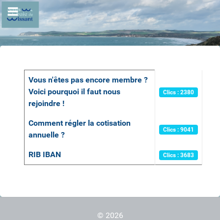
Articles
Titre
Clics
Vous n'êtes pas encore membre ?
Voici pourquoi il faut nous
Clics : 2380
rejoindre !
Comment régler la cotisation
Clics : 9041
annuelle ?
RIB IBAN
Clics : 3683
© 2026