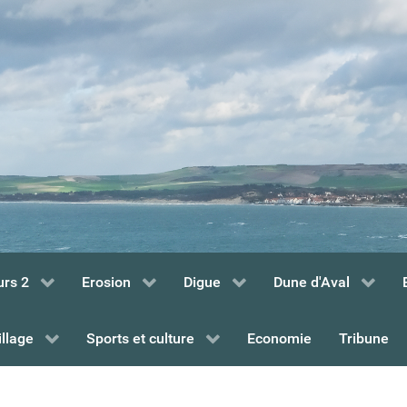
urs 2
Erosion
Digue
Dune d'Aval
illage
Sports et culture
Economie
Tribune