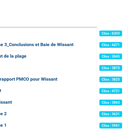
Clics : 6303
e 3_Conclusions et Baie de Wissant
Clics : 4471
 de la plage
Clics : 3845
Clics : 3873
 rapport PMCO pour Wissant
Clics : 3825
O
Clics : 4721
issant
Clics : 3863
e 2
Clics : 3631
e 1
Clics : 3961