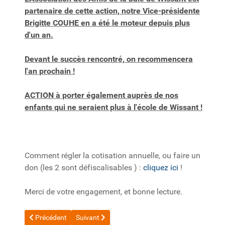
partenaire de cette action, notre Vice-présidente
Brigitte COUHE en a été le moteur depuis plus
d'un an.
Devant le succès rencontré, on recommencera
l'an prochain !
ACTION à porter également auprès de nos
enfants qui ne seraient plus à l'école de Wissant !
Comment régler la cotisation annuelle, ou faire un
don (les 2 sont défiscalisables ) :
cliquez ici
!
Merci de votre engagement, et bonne lecture.
Article précédent : 20230104_Lettre N°103_Voeux 2023
Article suivant : 20220727_Sabordage de l'Assoc
Précédent
Suivant