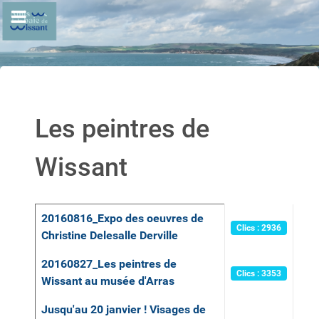
Les peintres de
Wissant
Articles
Titre
Clics
20160816_Expo des oeuvres de
Clics : 2936
Christine Delesalle Derville
20160827_Les peintres de
Clics : 3353
Wissant au musée d'Arras
Jusqu'au 20 janvier ! Visages de