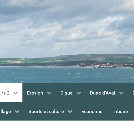
urs 2
Erosion
Digue
Dune d'Aval
illage
Sports et culture
Economie
Tribune