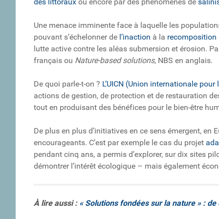
des littoraux
ou encore par des phénomènes de
salini
Une menace imminente face à laquelle les populations
pouvant s’échelonner de
l’inaction
à la
recomposition s
lutte active contre les aléas submersion et érosion. Pa
français ou
Nature-based solutions
, NBS en anglais.
De quoi parle-t-on ?
L’UICN (Union internationale pour 
actions de gestion, de protection et de restauration 
tout en produisant des bénéfices pour le bien-être huma
De plus en plus d’initiatives en ce sens émergent, en
encourageants. C’est par exemple le cas du projet
ada
pendant cinq ans, a permis d’explorer, sur dix sites pi
démontrer l’intérêt écologique – mais également éc
À lire aussi :
« Solutions fondées sur la nature » : de