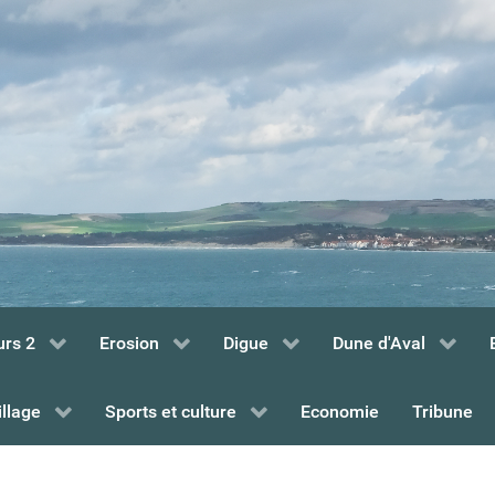
urs 2
Erosion
Digue
Dune d'Aval
illage
Sports et culture
Economie
Tribune