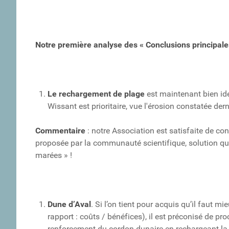
Notre première analyse des « Conclusions principa
Le rechargement de plage
est maintenant bien ide
Wissant est prioritaire, vue l'érosion constatée der
Commentaire
: notre Association est satisfaite de con
proposée par la communauté scientifique, solution que
marées » !
Dune d’Aval
. Si l’on tient pour acquis qu’il faut 
rapport : coûts / bénéfices), il est préconisé de pr
renforcement du cordon dunaire en rechargeant la