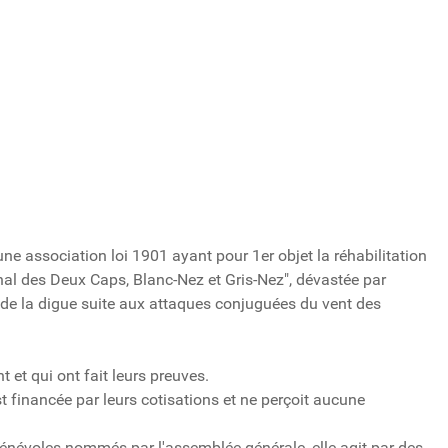
une association loi 1901 ayant pour 1er objet la réhabilitation
nal des Deux Caps, Blanc-Nez et Gris-Nez", dévastée par
t de la digue suite aux attaques conjuguées du vent des
t et qui ont fait leurs preuves.
financée par leurs cotisations et ne perçoit aucune
énévoles nommés par l'assemblée générale, elle agit par des