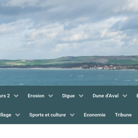
urs 2
Erosion
Digue
Dune d'Aval
illage
Sports et culture
Economie
Tribune