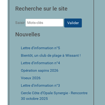
Recherche sur le site
Saisir
Valider
Nouvelles
ficher le mot de passe
Lettre d'information n°5
Bientôt, un club de plage à Wissant !
Lettre d'information n°4
Opération sapins 2026
Voeux 2026
Lettre d'information n°3
Cercle Côte d’Opale Synergie - Rencontre
30 octobre 2025