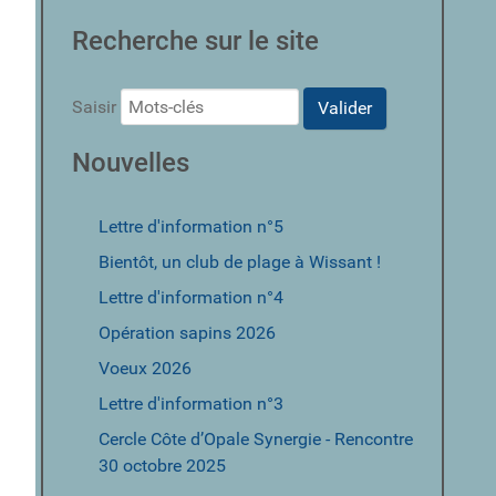
Recherche sur le site
Saisir
Valider
Nouvelles
Lettre d'information n°5
Bientôt, un club de plage à Wissant !
Lettre d'information n°4
Opération sapins 2026
Voeux 2026
Lettre d'information n°3
Cercle Côte d’Opale Synergie - Rencontre
30 octobre 2025