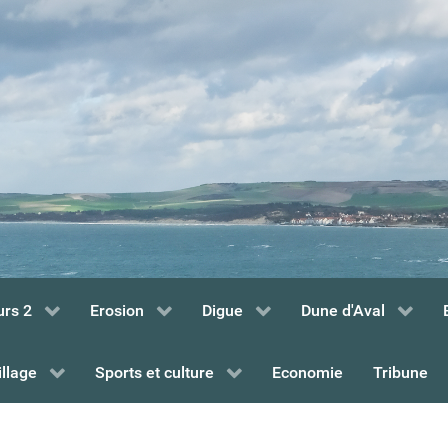
urs 2
Erosion
Digue
Dune d'Aval
illage
Sports et culture
Economie
Tribune