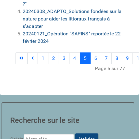
?"
20240308_ADAPTO_Solutions fondées sur la
nature pour aider les littoraux français à
s'adapter
20240121_Opération "SAPINS" reportée le 22
février 2024
1
2
3
4
5
6
7
8
9
Page 5 sur 77
Recherche sur le site