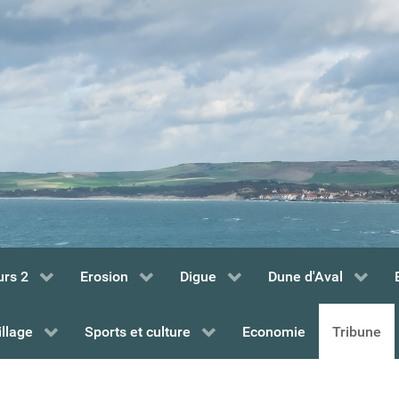
urs 2
Erosion
Digue
Dune d'Aval
illage
Sports et culture
Economie
Tribune