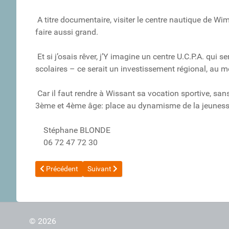
A titre documentaire, visiter le centre nautique de Wi
faire aussi grand.
Et si j’osais rêver, j’Y imagine un centre U.C.P.A. qui
scolaires – ce serait un investissement régional, au mê
Car il faut rendre à Wissant sa vocation sportive, sans
3ème et 4ème âge: place au dynamisme de la jeunesse
Stéphane BLONDE
06 72 47 72 30
Article précédent : 20151207_Accès pour les secours en mer
Article suivant : Sécurité dans le détroit du P
Précédent
Suivant
© 2026