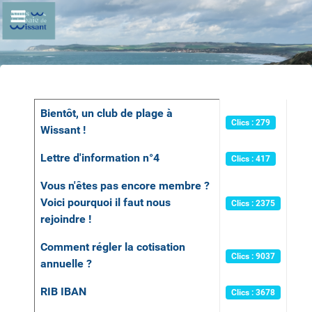
Articles
Titre
Clics
Bientôt, un club de plage à
Clics : 279
Wissant !
Lettre d'information n°4
Clics : 417
Vous n'êtes pas encore membre ?
Voici pourquoi il faut nous
Clics : 2375
rejoindre !
Comment régler la cotisation
Clics : 9037
annuelle ?
RIB IBAN
Clics : 3678