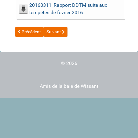
20160311_Rapport DDTM suite aux
tempêtes de février 2016
Article précédent : 20161129_Communauté de communes et gest
Article suivant : 20160401_Conférence sur l'évolu
Précédent
Suivant
© 2026
Amis de la baie de Wissant