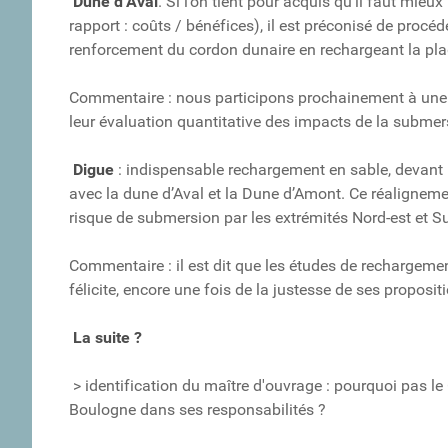
Dune d’Aval
. Si l’on tient pour acquis qu’il faut mie
rapport : coûts / bénéfices), il est préconisé de procé
renforcement du cordon dunaire en rechargeant la pla
Commentaire : nous participons prochainement à une 
leur évaluation quantitative des impacts de la submer
Digue
: indispensable rechargement en sable, devant l
avec la dune d’Aval et la Dune d’Amont. Ce réalignemen
risque de submersion par les extrémités Nord-est et S
Commentaire : il est dit que les études de rechargemen
félicite, encore une fois de la justesse de ses proposit
La suite ?
> identification du maître d'ouvrage : pourquoi pas le
Boulogne dans ses responsabilités ?