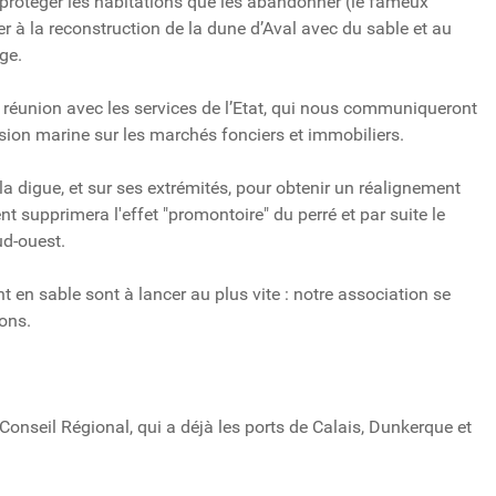
ux protéger les habitations que les abandonner (le fameux
der à la reconstruction de la dune d’Aval avec du sable et au
ge.
réunion avec les services de l’Etat, qui nous communiqueront
sion marine sur les marchés fonciers et immobiliers.
a digue, et sur ses extrémités, pour obtenir un réalignement
t supprimera l'effet "promontoire" du perré et par suite le
ud-ouest.
t en sable sont à lancer au plus vite : notre association se
ions.
 Conseil Régional, qui a déjà les ports de Calais, Dunkerque et