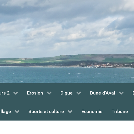
urs 2
Erosion
Digue
Dune d'Aval
illage
Sports et culture
Economie
Tribune