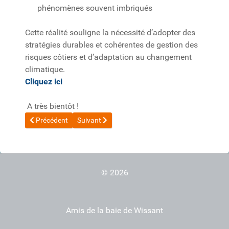
phénomènes souvent imbriqués
Cette réalité souligne la nécessité d’adopter des
stratégies durables et cohérentes de gestion des
risques côtiers et d’adaptation au changement
climatique.
Cliquez ici
A très bientôt !
Article précédent : 20210822_Lettre N°91_Loi climat et résili
Article suivant : 20210630_Lettre N°89_Publica
Précédent
Suivant
© 2026
Amis de la baie de Wissant