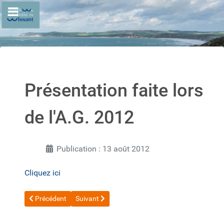
Présentation faite lors
de l'A.G. 2012
Publication : 13 août 2012
Cliquez ici
Article précédent : Compte rendu AG 2012 par la Semaine du B
Article suivant : Compte-rendu AGExtraordinair
Précédent
Suivant