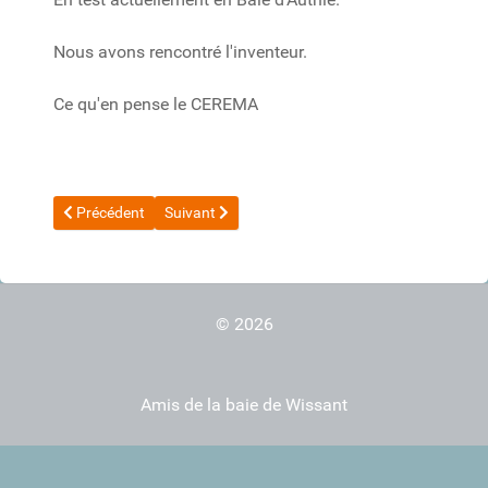
Nous avons rencontré l'inventeur.
Ce qu'en pense le CEREMA
Article précédent : Le procédé SEMS
Article suivant : 20171107 Beach scraping ?
Précédent
Suivant
© 2026
Amis de la baie de Wissant