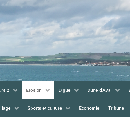
urs 2
Erosion
Digue
Dune d'Aval
illage
Sports et culture
Economie
Tribune