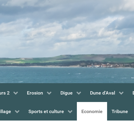
urs 2
Erosion
Digue
Dune d'Aval
illage
Sports et culture
Economie
Tribune