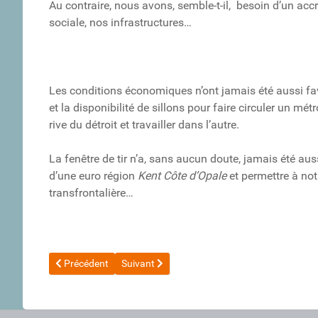
Au contraire, nous avons, semble-t-il, besoin d’un ac
sociale, nos infrastructures…
Les conditions économiques n’ont jamais été aussi fav
et la disponibilité de sillons pour faire circuler un m
rive du détroit et travailler dans l’autre.
La fenêtre de tir n’a, sans aucun doute, jamais été aus
d’une euro région
Kent Côte d’Opale
et permettre à notr
transfrontalière…
Article précédent : "WE DEMAIN" par François SIEGEL le 23 
Article suivant : De l'emploi dans le KENT ?
Précédent
Suivant