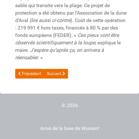
sable qui transite vers la plage. Ce projet de
protection a été obtenu par l’Association de la dune
d’Aval
(lire aussi ci-contre
). Coût de cette opération
: 219 991 € hors taxes, financés à 80 % par des
fonds européens (FEDER). «
Ces pieux vont être
observés scientifiquement à la loupe
, explique le
maire.
J’espère qu’après ça, on arrivera à
réensabler
. »
Article précédent : 20130430_Chantier d'enlèvement des bl
Article suivant : 20130329 Blockhaus et Devoir 
Précédent
Suivant
© 2026
Amis de la baie de Wissant