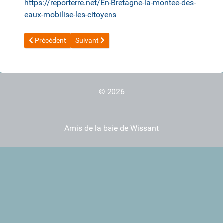
https://reporterre.net/En-Bretagne-la-montee-des-
eaux-mobilise-les-citoyens
Article précédent : 20220614_Ensemble PROTEGEONS les DUNE
Article suivant : 20201213_ suivi de l'érosion, e
Précédent
Suivant
© 2026
Amis de la baie de Wissant