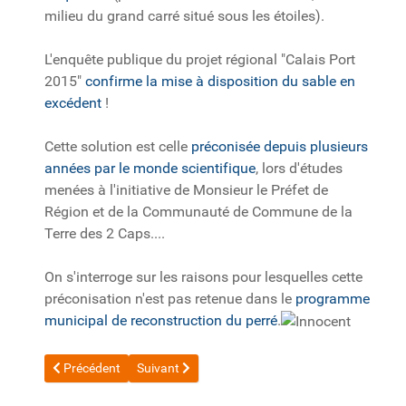
milieu du grand carré situé sous les étoiles).
L'enquête publique du projet régional "Calais Port
2015"
confirme la mise à disposition du sable en
excédent
!
Cette solution est celle
préconisée depuis plusieurs
années par le monde scientifique
, lors d'études
menées à l'initiative de Monsieur le Préfet de
Région et de la Communauté de Commune de la
Terre des 2 Caps....
On s'interroge sur les raisons pour lesquelles cette
préconisation n'est pas retenue dans le
programme
municipal de reconstruction du perré
.
Article précédent : 20131112_VdN La commune aurait-elle "oubli
Article suivant : 2010 Notre désaccord avec la po
Précédent
Suivant