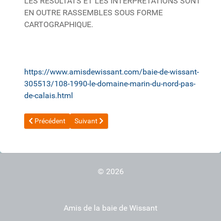
LES RESULTATS ET LES INTERPRETATIONS SONT
EN OUTRE RASSEMBLES SOUS FORME
CARTOGRAPHIQUE.
https://www.amisdewissant.com/baie-de-wissant-
305513/108-1990-le-domaine-marin-du-nord-pas-
de-calais.html
Article précédent : 2010_ULCO_Hequette_Les risques naturels li
Article suivant : 1987_Transferts sédimentaires Li
Précédent
Suivant
© 2026
Amis de la baie de Wissant