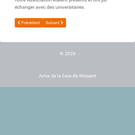
échanger avec des universitaires.
Article précédent : 2012_ULCO_Hequette_Evolution du littoral de
Article suivant : 2010_ULCO_Hequette_Les risque
Précédent
Suivant
© 2026
Amis de la baie de Wissant